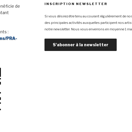
INSCRIPTION NEWSLETTER
néficie de
ntant
Si vous désirez être tenu au courant régulièrement de nos
des principales activités auxquelles participent nos arti
notre newsletter. Nous vous enverrons en moyenne 1 mai
nts :
ons/PRA-