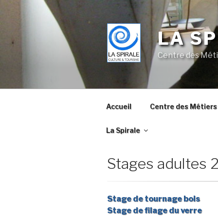
Skip
to
content
LA SP
Centre des Méti
Accueil
Centre des Métiers 
La Spirale
Stages adultes 
Stage de tournage bois
Stage de filage du verre