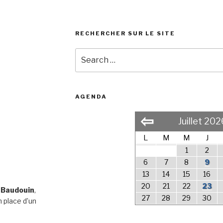
RECHERCHER SUR LE SITE
Search
for:
AGENDA
⇦
Juillet 202
L
M
M
J
1
2
6
7
8
9
13
14
15
16
20
21
22
23
 Baudouin
,
27
28
29
30
 place d’un