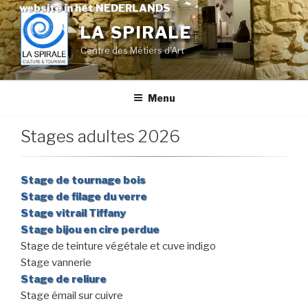
Skip
website in het NEDERLANDS
to
LA SPIRALE
content
Centre des Métiers d'Art
Menu
Stages adultes 2026
Stage de tournage bois
Stage de filage du verre
Stage vitrail Tiffany
Stage bijou en cire perdue
Stage de teinture végétale et cuve indigo
Stage vannerie
Stage de reliure
Stage émail sur cuivre