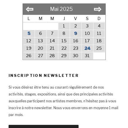
⇦
⇨
Mai 2025
L
M
M
J
V
S
D
1
2
3
4
5
6
7
8
9
10
11
12
13
14
15
16
17
18
19
20
21
22
23
24
25
26
27
28
29
30
31
INSCRIPTION NEWSLETTER
Si vous désirez être tenu au courant régulièrement de nos
activités, stages, expositions, ainsi que des principales activités
auxquelles participent nos artistes membres, n'hésitez pas à vous
inscrire à notre newsletter. Nous vous enverrons en moyenne 1 mail
par mois.