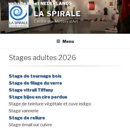
Skip
website in het NEDERLANDS
to
LA SPIRALE
content
Centre des Métiers d'Art
Menu
Stages adultes 2026
Stage de tournage bois
Stage de filage du verre
Stage vitrail Tiffany
Stage bijou en cire perdue
Stage de teinture végétale et cuve indigo
Stage vannerie
Stage de reliure
Stage émail sur cuivre