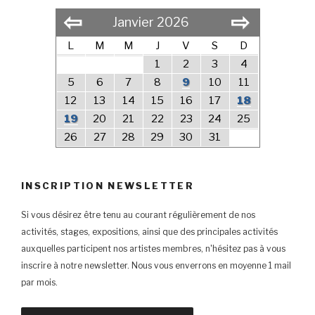
⇦
⇨
Janvier 2026
L
M
M
J
V
S
D
1
2
3
4
5
6
7
8
9
10
11
12
13
14
15
16
17
18
19
20
21
22
23
24
25
26
27
28
29
30
31
INSCRIPTION NEWSLETTER
Si vous désirez être tenu au courant régulièrement de nos
activités, stages, expositions, ainsi que des principales activités
auxquelles participent nos artistes membres, n'hésitez pas à vous
inscrire à notre newsletter. Nous vous enverrons en moyenne 1 mail
par mois.