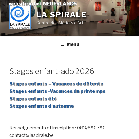
Skip
website in het NEDERLANDS
to
LA SPIRALE
content
Centre des Métiers d'Art
Menu
Stages enfant-ado 2026
Stages enfants – Vacances de détente
Stages enfants -Vacances du printemps
Stages enfants été
Stages enfants d’automne
Renseignements et inscription : 083/690790 –
contact@laspirale.be