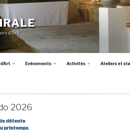
IRALE
ers d'Art
d’Art
Evénements
Activités
Ateliers et st
ado 2026
de détente
du printemps