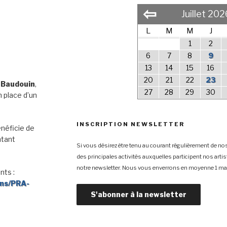
⇦
Juillet 202
L
M
M
J
1
2
6
7
8
9
13
14
15
16
20
21
22
23
 Baudouin
,
27
28
29
30
 place d’un
INSCRIPTION NEWSLETTER
néficie de
ntant
Si vous désirez être tenu au courant régulièrement de nos
des principales activités auxquelles participent nos arti
notre newsletter. Nous vous enverrons en moyenne 1 mai
nts :
ons/PRA-