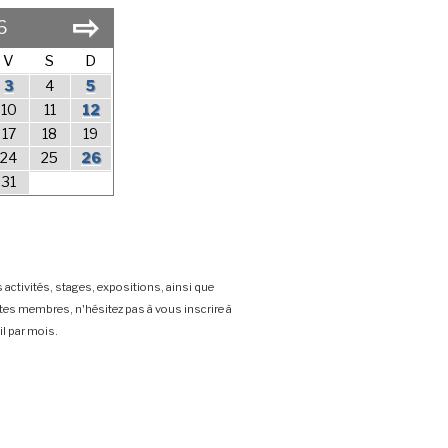
⇨
6
V
S
D
3
4
5
10
11
12
17
18
19
24
25
26
31
 activités, stages, expositions, ainsi que
stes membres, n'hésitez pas à vous inscrire à
l par mois.