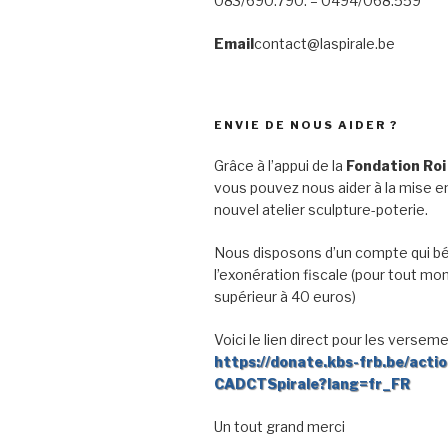
083/690.790. – 0494/068.559
Email
contact@laspirale.be
ENVIE DE NOUS AIDER ?
Grâce à l’appui de la
Fondation Roi
vous pouvez nous aider à la mise en
nouvel atelier sculpture-poterie.
Nous disposons d’un compte qui bé
l’exonération fiscale (pour tout mo
supérieur à 40 euros)
Voici le lien direct pour les verseme
https://donate.kbs-frb.be/acti
CADCTSpirale?lang=fr_FR
Un tout grand merci