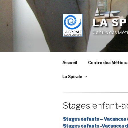
Skip
to
content
LA SP
Centre des Méti
Accueil
Centre des Métiers 
La Spirale
Stages enfant-
Stages enfants – Vacances 
Stages enfants -Vacances 