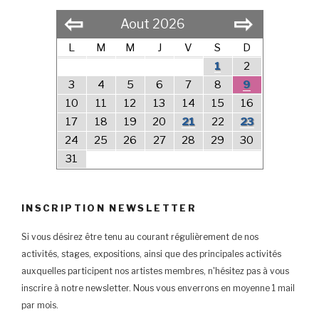
⇦
⇨
Aout 2026
L
M
M
J
V
S
D
1
2
3
4
5
6
7
8
9
10
11
12
13
14
15
16
17
18
19
20
21
22
23
24
25
26
27
28
29
30
31
INSCRIPTION NEWSLETTER
Si vous désirez être tenu au courant régulièrement de nos
activités, stages, expositions, ainsi que des principales activités
auxquelles participent nos artistes membres, n'hésitez pas à vous
inscrire à notre newsletter. Nous vous enverrons en moyenne 1 mail
par mois.