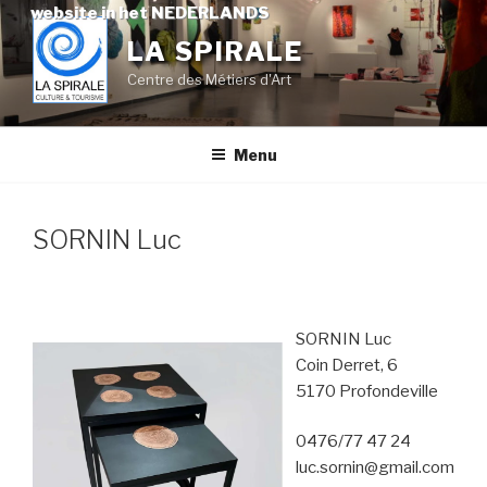
Skip
website in het NEDERLANDS
to
LA SPIRALE
content
Centre des Métiers d'Art
Menu
SORNIN Luc
SORNIN Luc
Coin Derret, 6
5170 Profondeville
0476/77 47 24
luc.sornin@gmail.com