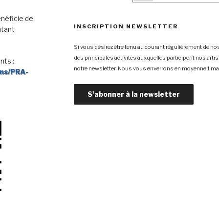
néficie de
INSCRIPTION NEWSLETTER
ntant
Si vous désirez être tenu au courant régulièrement de nos
des principales activités auxquelles participent nos arti
nts :
notre newsletter. Nous vous enverrons en moyenne 1 mai
ons/PRA-