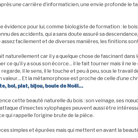
après une carrière d’informaticien, une envie profonde le ta
e évidence pour lui, comme biologiste de formation : le bois !
 connu des accidents, qui a sans doute assuré sa descendance,
lle assez facilement et de diverses manières, les finitions son
ait naturellement car il y a quelque chose de fascinant dans l
er ce qu’il y a sous son écorce… il le fait tourner mais il ne l
 regarde, il le sens, il le touche et peu à peu, sous le travail de
valeur… Et la métamorphose est proche de celle d’une chrys
te, bol, plat, bijou, boule de Noël…
ence cette beauté naturelle du bois : son veinage, ses nœud
e attaque d’insectes xylophages peuvent aussi être intéressan
 qui rappelle l’origine brute de la pièce.
ièces simples et épurées mais qui mettent en avant la beauté