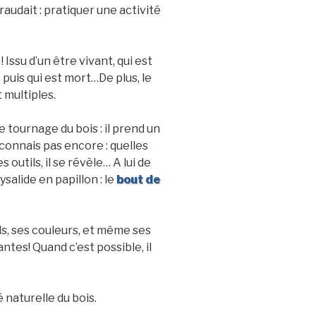
raudait : pratiquer une activité
 Issu d’un être vivant, qui est
 puis qui est mort…De plus, le
t multiples.
e tournage du bois : il prend un
e connais pas encore : quelles
s outils, il se révèle… A lui de
alide en papillon : le
bout de
s, ses couleurs, et même ses
tes! Quand c’est possible, il
 naturelle du bois.