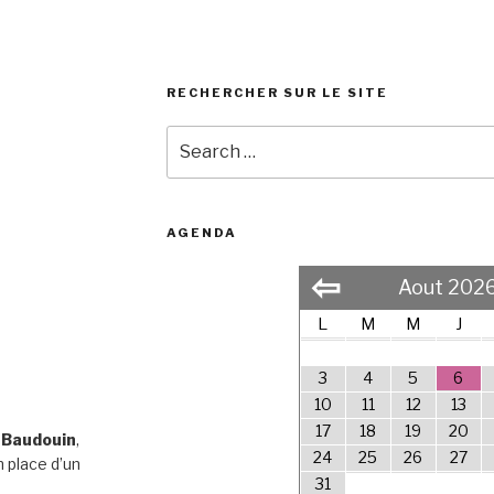
RECHERCHER SUR LE SITE
Search
for:
AGENDA
⇦
Aout 202
L
M
M
J
3
4
5
6
10
11
12
13
17
18
19
20
 Baudouin
,
24
25
26
27
 place d’un
31