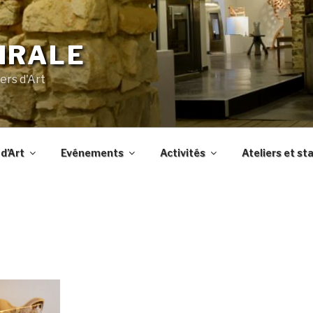
IRALE
ers d'Art
d’Art
Evénements
Activités
Ateliers et st