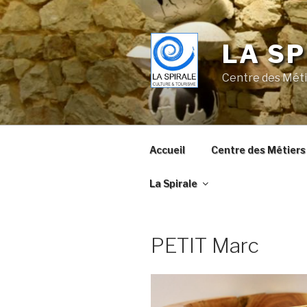
Skip
to
content
LA SP
Centre des Méti
Accueil
Centre des Métiers 
La Spirale
PETIT Marc