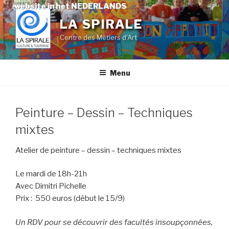
Skip
website in het NEDERLANDS
to
LA SPIRALE
content
Centre des Métiers d'Art
Menu
Peinture – Dessin – Techniques
mixtes
Atelier de peinture – dessin – techniques mixtes
Le mardi de 18h-21h
Avec Dimitri Pichelle
Prix : 550 euros (début le 15/9)
Un RDV pour se découvrir des facultés insoupçonnées,