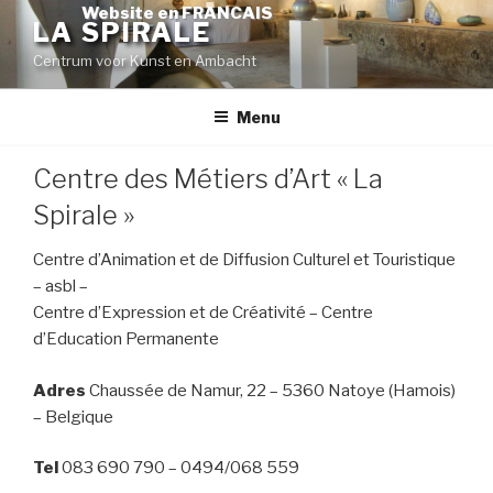
Skip
Website en FRANCAIS
LA SPIRALE
to
Centrum voor Kunst en Ambacht
content
Menu
Centre des Métiers d’Art « La
Spirale »
Centre d’Animation et de Diffusion Culturel et Touristique
– asbl –
Centre d’Expression et de Créativité – Centre
d’Education Permanente
Adres
Chaussée de Namur, 22 – 5360 Natoye (Hamois)
– Belgique
Tel
083 690 790 – 0494/068 559