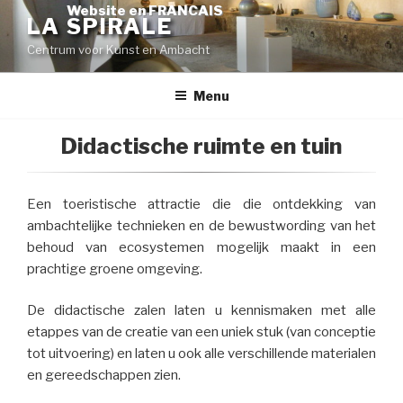
Skip
Website en FRANCAIS
LA SPIRALE
to
Centrum voor Kunst en Ambacht
content
Menu
Didactische ruimte en tuin
Een toeristische attractie die die ontdekking van
ambachtelijke technieken en de bewustwording van het
behoud van ecosystemen mogelijk maakt in een
prachtige groene omgeving.
De didactische zalen laten u kennismaken met alle
etappes van de creatie van een uniek stuk (van conceptie
tot uitvoering) en laten u ook alle verschillende materialen
en gereedschappen zien.