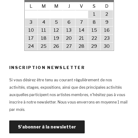
L
M
M
J
V
S
D
1
2
3
4
5
6
7
8
9
10
11
12
13
14
15
16
17
18
19
20
21
22
23
24
25
26
27
28
29
30
INSCRIPTION NEWSLETTER
Si vous désirez être tenu au courant régulièrement de nos
activités, stages, expositions, ainsi que des principales activités
auxquelles participent nos artistes membres, n'hésitez pas à vous
inscrire à notre newsletter. Nous vous enverrons en moyenne 1 mail
par mois.