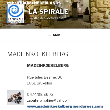
Skip
website in het NEDERLANDS
to
LA SPIRALE
content
Centre des Métiers d'Art
Menu
MADEINKOEKELBERG
MADEINKOEKELBERG
Rue Jules Besme, 96
1081 Bruxelles
0474/98 86 73
zapatero_rahier@yahoo.fr
www.madeinkoekelberg.wordpress.com