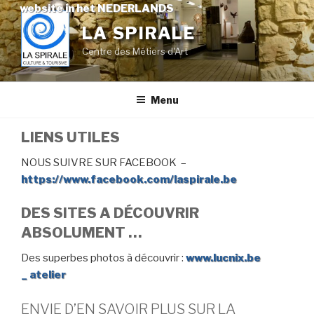
Skip
website in het NEDERLANDS
to
LA SPIRALE
content
Centre des Métiers d'Art
Menu
LIENS UTILES
NOUS SUIVRE SUR FACEBOOK –
https://www.facebook.com/laspirale.be
DES SITES A DÉCOUVRIR
ABSOLUMENT …
Des superbes photos à découvrir :
www.lucnix.be
_
atelier
ENVIE D’EN SAVOIR PLUS SUR LA