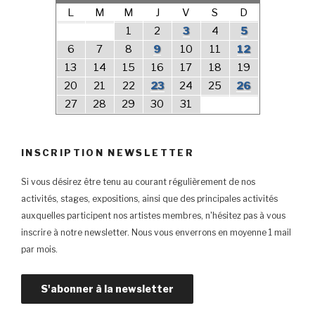
L
M
M
J
V
S
D
1
2
3
4
5
6
7
8
9
10
11
12
13
14
15
16
17
18
19
20
21
22
23
24
25
26
27
28
29
30
31
INSCRIPTION NEWSLETTER
Si vous désirez être tenu au courant régulièrement de nos
activités, stages, expositions, ainsi que des principales activités
auxquelles participent nos artistes membres, n'hésitez pas à vous
inscrire à notre newsletter. Nous vous enverrons en moyenne 1 mail
par mois.