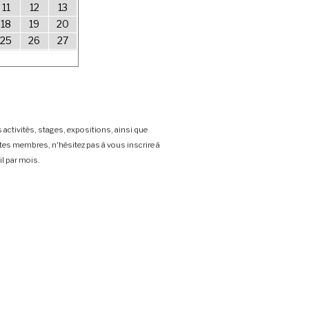
11
12
13
18
19
20
25
26
27
 activités, stages, expositions, ainsi que
stes membres, n'hésitez pas à vous inscrire à
l par mois.