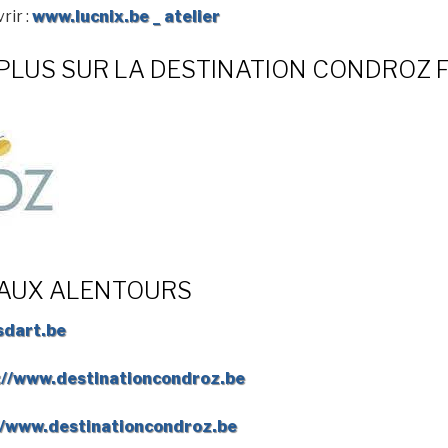
rir :
www.lucnix.be _
atelier
R PLUS SUR LA DESTINATION CONDROZ
E AUX ALENTOURS
sdart.be
://www.destinationcondroz.be
://www.destinationcondroz.be