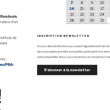
7
8
9
10
14
15
16
17
21
22
23
24
 Baudouin
,
28
29
30
31
 place d’un
INSCRIPTION NEWSLETTER
néficie de
ntant
Si vous désirez être tenu au courant régulièrement de nos
des principales activités auxquelles participent nos arti
notre newsletter. Nous vous enverrons en moyenne 1 mai
nts :
ons/PRA-