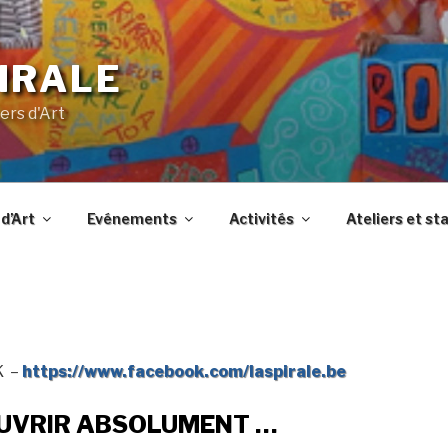
IRALE
ers d'Art
d’Art
Evénements
Activités
Ateliers et st
K –
https://www.facebook.com/laspirale.be
OUVRIR ABSOLUMENT …