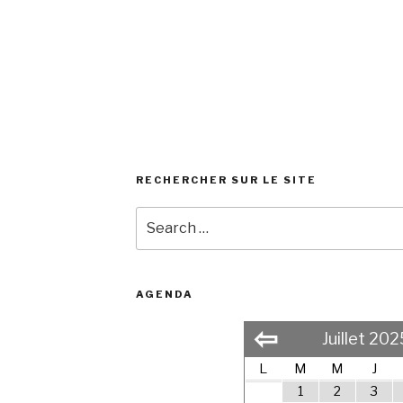
RECHERCHER SUR LE SITE
Search
for:
AGENDA
⇦
Juillet 202
L
M
M
J
1
2
3