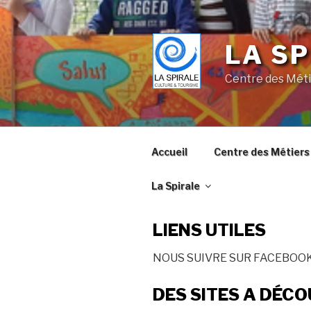
Skip
to
content
LA SP
Centre des Méti
Accueil
Centre des Métiers 
La Spirale
LIENS UTILES
NOUS SUIVRE SUR FACEBOO
DES SITES A DÉC