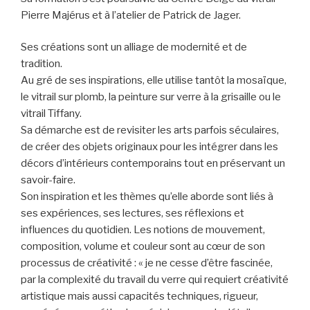
Pierre Majérus et à l’atelier de Patrick de Jager.
Ses créations sont un alliage de modernité et de
tradition.
Au gré de ses inspirations, elle utilise tantôt la mosaïque,
le vitrail sur plomb, la peinture sur verre à la grisaille ou le
vitrail Tiffany.
Sa démarche est de revisiter les arts parfois séculaires,
de créer des objets originaux pour les intégrer dans les
décors d’intérieurs contemporains tout en préservant un
savoir-faire.
Son inspiration et les thèmes qu’elle aborde sont liés à
ses expériences, ses lectures, ses réflexions et
influences du quotidien. Les notions de mouvement,
composition, volume et couleur sont au cœur de son
Oeuvre Mme Leguet
Leguet 3
processus de créativité : « je ne cesse d’être fascinée,
Exposition permanente du Centre des Métiers d'Art La
par la complexité du travail du verre qui requiert créativité
Spirale
artistique mais aussi capacités techniques, rigueur,