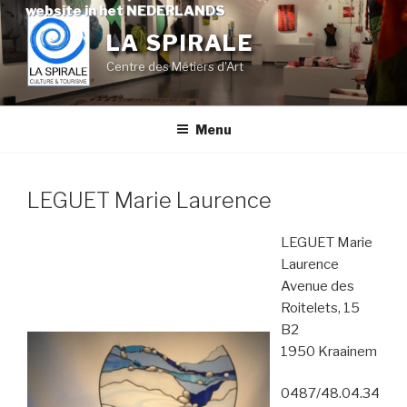
Skip
website in het NEDERLANDS
to
LA SPIRALE
content
Centre des Métiers d'Art
Menu
LEGUET Marie Laurence
LEGUET Marie
Laurence
Avenue des
Roitelets, 15
B2
1950 Kraainem
0487/48.04.34