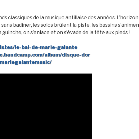
ands classiques de la musique antillaise des années. L’horizon 
sans badiner, les solos brûlent la piste, les bassins s’animen
guinche, on s’enlace et on s’évade de la tête aux pieds !
tistes/le-bal-de-marie-galante
te.bandcamp.com/album/disque-dor
/mariegalantemusic/