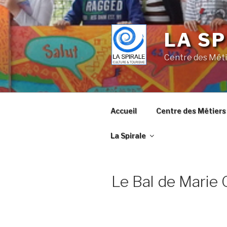
Skip
to
content
LA SP
Centre des Méti
Accueil
Centre des Métiers 
La Spirale
Le Bal de Marie 