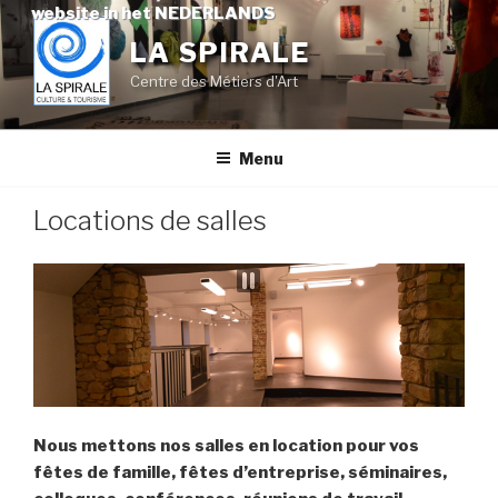
Skip
website in het NEDERLANDS
to
LA SPIRALE
content
Centre des Métiers d'Art
Menu
Locations de salles
salle_etage
Nous mettons nos salles en location pour vos
fêtes de famille, fêtes d’entreprise, séminaires,