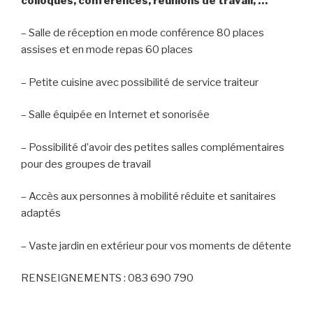
colloques, conférences, réunions de travail, …
– Salle de réception en mode conférence 80 places
piano-bar-la-spirale-Natoye-2
piano-bar-la-spirale-1
location_salle_(2)
location_salle_(2)
location_salle_(1)
location_salle_(1)
assises et en mode repas 60 places
– Petite cuisine avec possibilité de service traiteur
– Salle équipée en Internet et sonorisée
– Possibilité d’avoir des petites salles complémentaires
pour des groupes de travail
– Accès aux personnes à mobilité réduite et sanitaires
adaptés
– Vaste jardin en extérieur pour vos moments de détente
RENSEIGNEMENTS : 083 690 790