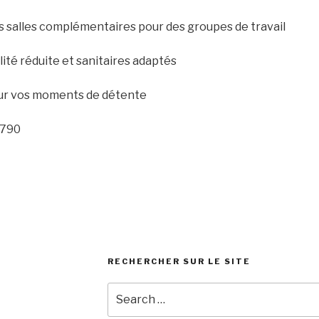
tes salles complémentaires pour des groupes de travail
ité réduite et sanitaires adaptés
piano-bar-la-spirale-Natoye-2
location_salle_(2)
location_salle_(1)
location_salle_(1)
salle_etage
pour vos moments de détente
 790
RECHERCHER SUR LE SITE
Search
for: