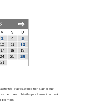
⇨
6
V
S
D
3
4
5
10
11
12
17
18
19
24
25
26
31
 activités, stages, expositions, ainsi que
stes membres, n'hésitez pas à vous inscrire à
l par mois.