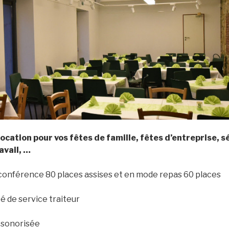
piano-bar-la-spirale-1
location_salle_(2)
ocation pour vos fêtes de famille, fêtes d’entreprise, s
avail, …
conférence 80 places assises et en mode repas 60 places
té de service traiteur
t sonorisée