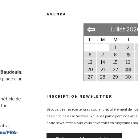
AGENDA
⇦
Juillet 202
L
M
M
J
1
2
6
7
8
9
13
14
15
16
20
21
22
23
 Baudouin
,
27
28
29
30
 place d’un
INSCRIPTION NEWSLETTER
néficie de
ntant
Si vous désirez être tenu au courant régulièrement de nos
des principales activités auxquelles participent nos arti
notre newsletter. Nous vous enverrons en moyenne 1 mai
nts :
ons/PRA-