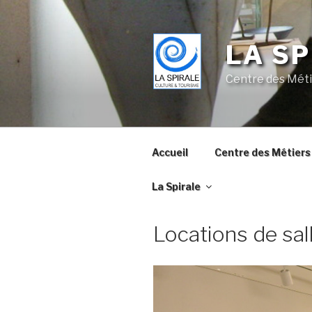
Skip
to
content
LA SP
Centre des Méti
Accueil
Centre des Métiers 
La Spirale
Locations de sal