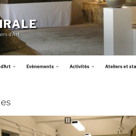
IRALE
ers d'Art
d’Art
Evénements
Activités
Ateliers et st
les