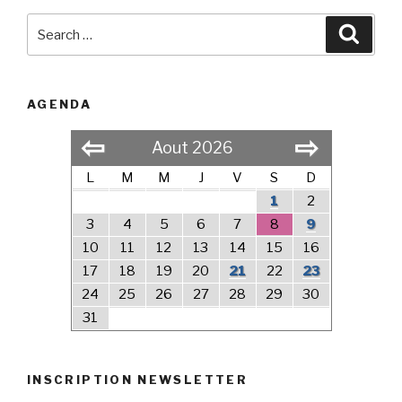
Search
Searc
for:
AGENDA
⇦
⇨
Aout 2026
L
M
M
J
V
S
D
1
2
3
4
5
6
7
8
9
10
11
12
13
14
15
16
17
18
19
20
21
22
23
24
25
26
27
28
29
30
31
INSCRIPTION NEWSLETTER