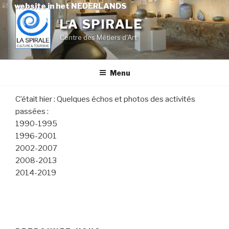
Skip
website in het NEDERLANDS
to
LA SPIRALE
content
Centre des Métiers d'Art
Menu
C’était hier : Quelques échos et photos des activités
passées :
1990-1995
1996-2001
2002-2007
2008-2013
2014-2019