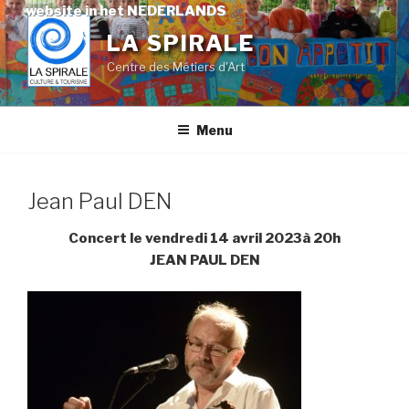
Skip
website in het NEDERLANDS
to
LA SPIRALE
content
Centre des Métiers d'Art
Menu
Jean Paul DEN
Concert le vendredi 14 avril 2023à 20h
JEAN PAUL DEN