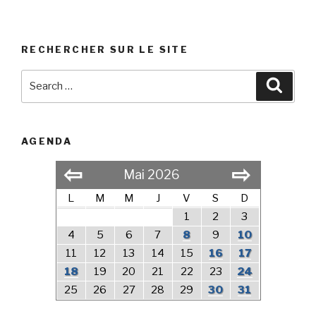
RECHERCHER SUR LE SITE
Search
Searc
for:
AGENDA
⇦
⇨
Mai 2026
L
M
M
J
V
S
D
1
2
3
4
5
6
7
8
9
10
11
12
13
14
15
16
17
18
19
20
21
22
23
24
25
26
27
28
29
30
31