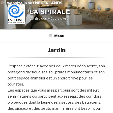
Skip
website in het NEDERLANDS
to
LA SPIRALE
content
Centre des Métiers d'Art
Menu
Jardin
L’espace extérieur avec ses deux mares découverte, son
potager didactique ses sculptures monumentales et son
petit espace animalier est un endroit rêvé pour les
touristes.
Les espaces que vous allez parcourir sont des milieux
semi-naturels qui participent aux réseaux des corridors
biologiques dont la faune des insectes, des batraciens,
des oiseaux et des petits mammifères ont besoin pour