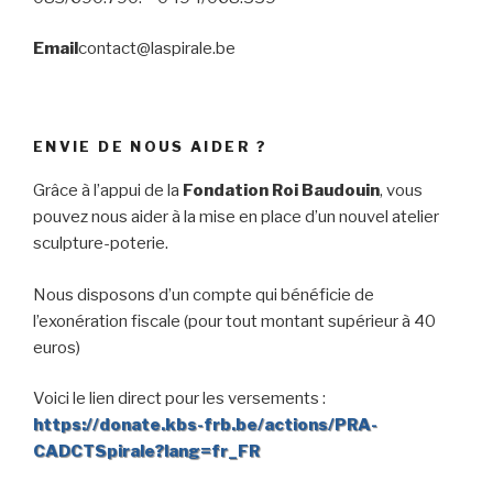
Email
contact@laspirale.be
ENVIE DE NOUS AIDER ?
Jardin la Spirale (10)
Jardin la Spirale (14)
Jardin la Spirale (15)
Jardin la Spirale (13)
Jardin la Spirale (11)
Jardin la Spirale (7)
Jardin la Spirale (1)
Grâce à l’appui de la
Fondation Roi Baudouin
, vous
pouvez nous aider à la mise en place d’un nouvel atelier
sculpture-poterie.
Nous disposons d’un compte qui bénéficie de
l’exonération fiscale (pour tout montant supérieur à 40
euros)
Voici le lien direct pour les versements :
https://donate.kbs-frb.be/actions/PRA-
CADCTSpirale?lang=fr_FR