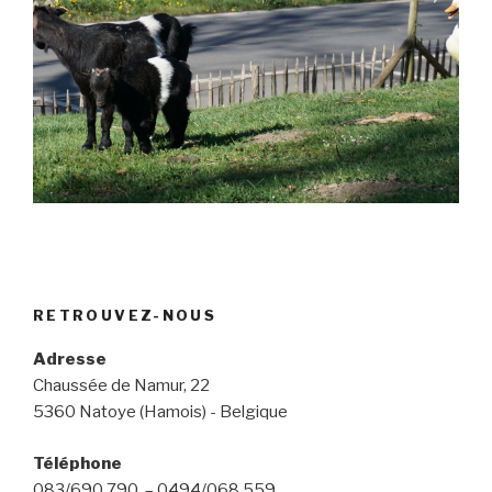
Jardin la Spirale (8)
Jardin la Spirale (9)
RETROUVEZ-NOUS
Adresse
Chaussée de Namur, 22
5360 Natoye (Hamois) - Belgique
Téléphone
083/690.790. – 0494/068.559