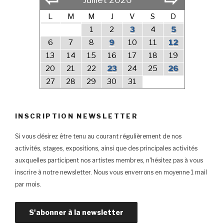
L
M
M
J
V
S
D
1
2
3
4
5
6
7
8
9
10
11
12
13
14
15
16
17
18
19
20
21
22
23
24
25
26
27
28
29
30
31
INSCRIPTION NEWSLETTER
Si vous désirez être tenu au courant régulièrement de nos
activités, stages, expositions, ainsi que des principales activités
auxquelles participent nos artistes membres, n'hésitez pas à vous
inscrire à notre newsletter. Nous vous enverrons en moyenne 1 mail
par mois.