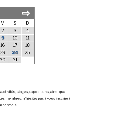
⇨
V
S
D
2
3
4
9
10
11
16
17
18
23
24
25
30
31
 activités, stages, expositions, ainsi que
stes membres, n'hésitez pas à vous inscrire à
l par mois.