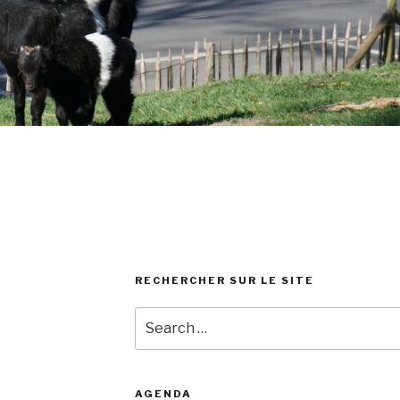
Jardin la Spirale (8)
Jardin la Spirale (9)
RECHERCHER SUR LE SITE
Search
for:
AGENDA