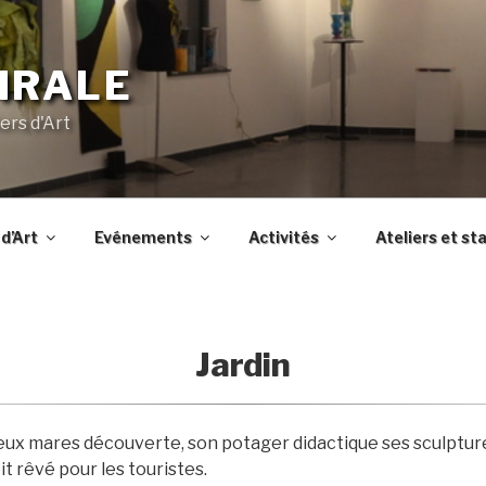
IRALE
ers d'Art
d’Art
Evénements
Activités
Ateliers et st
Jardin
deux mares découverte, son potager didactique ses sculptu
t rêvé pour les touristes.