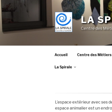
Skip
to
content
LA SP
Centre des Méti
Accueil
Centre des Métiers 
La Spirale
L’espace extérieur avec ses 
espace animalier est un endroi