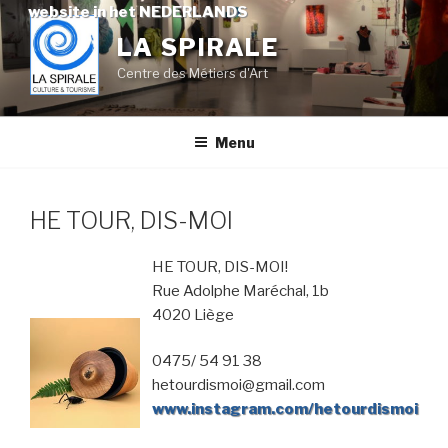
Skip
website in het NEDERLANDS
to
LA SPIRALE
content
Centre des Métiers d'Art
Menu
HE TOUR, DIS-MOI
HE TOUR, DIS-MOI!
Rue Adolphe Maréchal, 1b
4020 Liège
0475/ 54 91 38
hetourdismoi@gmail.com
www.instagram.com/hetourdismoi