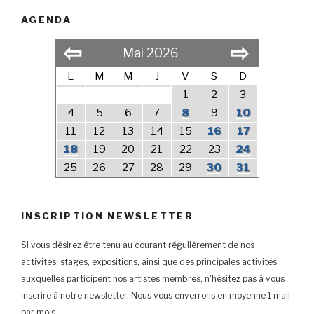
AGENDA
⇦
⇨
Mai 2026
L
M
M
J
V
S
D
1
2
3
4
5
6
7
8
9
10
11
12
13
14
15
16
17
18
19
20
21
22
23
24
25
26
27
28
29
30
31
INSCRIPTION NEWSLETTER
Si vous désirez être tenu au courant régulièrement de nos
activités, stages, expositions, ainsi que des principales activités
auxquelles participent nos artistes membres, n'hésitez pas à vous
inscrire à notre newsletter. Nous vous enverrons en moyenne 1 mail
par mois.