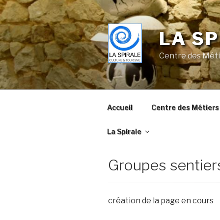
Skip
to
content
LA SP
Centre des Méti
Accueil
Centre des Métiers 
La Spirale
Groupes sentier
création de la page en cours