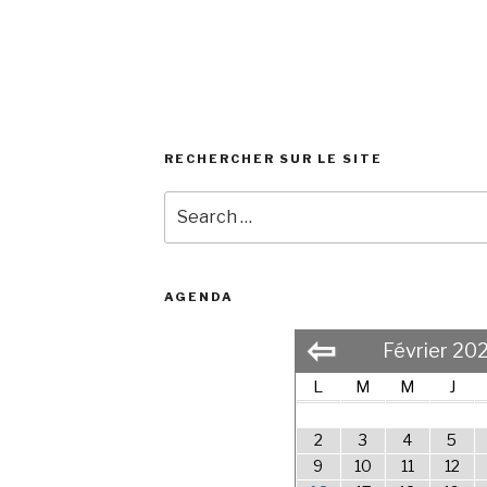
RECHERCHER SUR LE SITE
Search
for:
AGENDA
⇦
Février 20
L
M
M
J
2
3
4
5
9
10
11
12