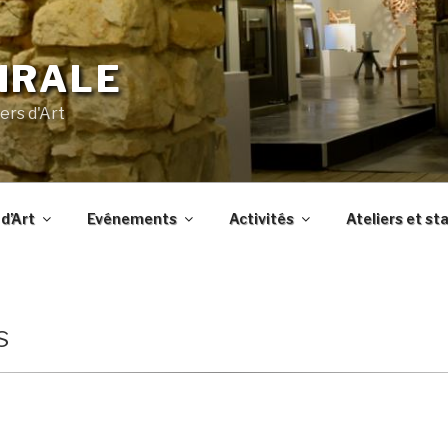
IRALE
ers d'Art
d’Art
Evénements
Activités
Ateliers et st
s