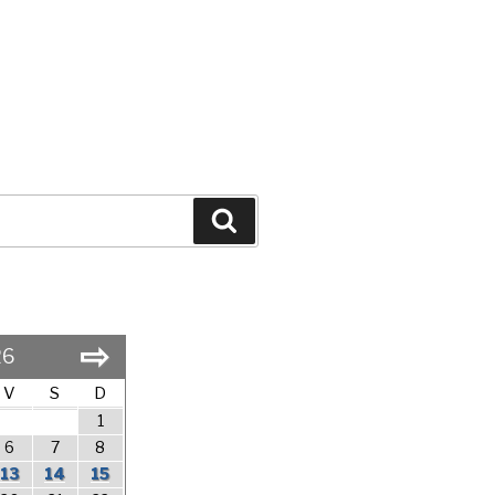
Search
⇨
26
V
S
D
1
6
7
8
13
14
15