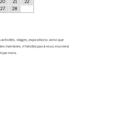
20
21
22
27
28
 activités, stages, expositions, ainsi que
stes membres, n'hésitez pas à vous inscrire à
l par mois.