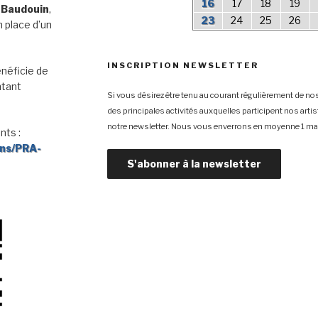
16
17
18
19
 Baudouin
,
23
24
25
26
 place d’un
INSCRIPTION NEWSLETTER
néficie de
ntant
Si vous désirez être tenu au courant régulièrement de nos
des principales activités auxquelles participent nos arti
notre newsletter. Nous vous enverrons en moyenne 1 mai
nts :
ons/PRA-