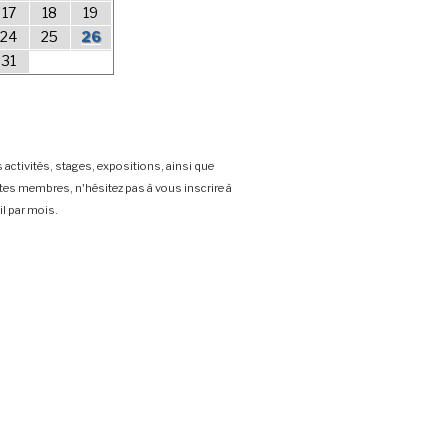
17
18
19
24
25
26
31
 activités, stages, expositions, ainsi que
stes membres, n'hésitez pas à vous inscrire à
l par mois.