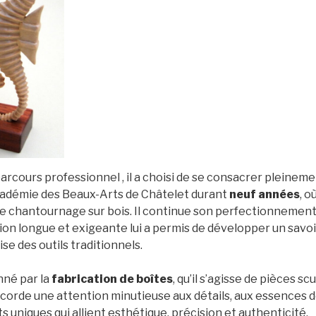
rcours professionnel , il a choisi de se consacrer pleinemen
l’Académie des Beaux-Arts de Châtelet durant
neuf années
, o
de chantournage sur bois. Il continue son perfectionnement 
 longue et exigeante lui a permis de développer un savoir-
se des outils traditionnels.
nné par la
fabrication de boîtes
, qu’il s’agisse de pièces s
ccorde une attention minutieuse aux détails, aux essences d
s uniques qui allient esthétique, précision et authenticité.