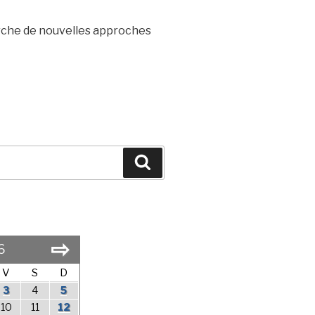
herche de nouvelles approches
Search
⇨
6
V
S
D
3
4
5
10
11
12