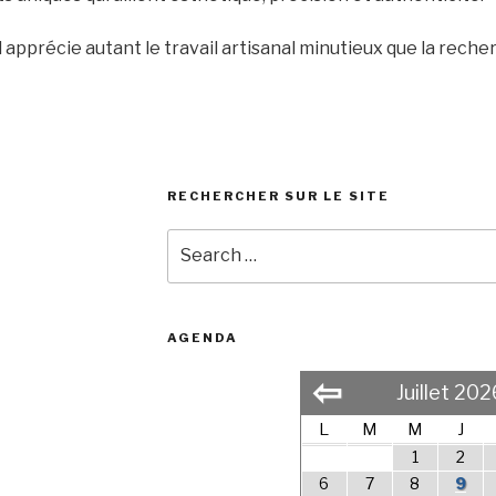
 il apprécie autant le travail artisanal minutieux que la rec
RECHERCHER SUR LE SITE
Search
for:
AGENDA
⇦
Juillet 202
L
M
M
J
1
2
6
7
8
9