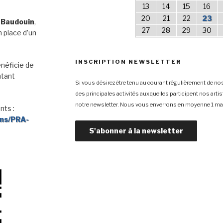
13
14
15
16
20
21
22
23
 Baudouin
,
27
28
29
30
 place d’un
INSCRIPTION NEWSLETTER
néficie de
ntant
Si vous désirez être tenu au courant régulièrement de nos
des principales activités auxquelles participent nos arti
notre newsletter. Nous vous enverrons en moyenne 1 mai
nts :
ons/PRA-