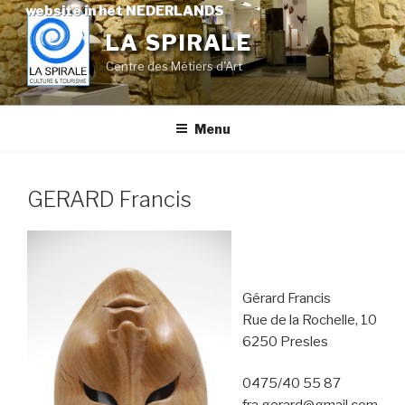
Skip
website in het NEDERLANDS
to
LA SPIRALE
content
Centre des Métiers d'Art
Menu
GERARD Francis
Gérard Francis
Rue de la Rochelle, 10
6250 Presles
0475/40 55 87