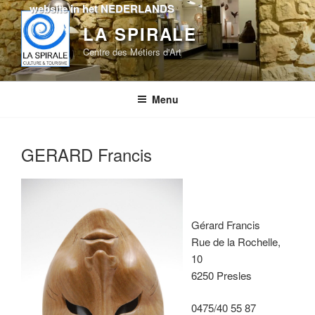
Skip
website in het NEDERLANDS
to
LA SPIRALE
content
Centre des Métiers d'Art
Menu
GERARD Francis
Gérard Francis
Rue de la Rochelle,
10
6250 Presles
0475/40 55 87