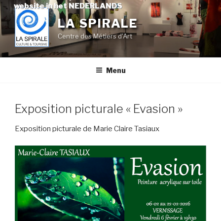
Skip
website in het NEDERLANDS
to
LA SPIRALE
content
Centre des Métiers d'Art
Menu
Exposition picturale « Evasion »
Exposition picturale de Marie Claire Tasiaux