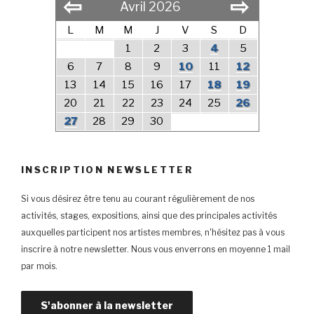
⇦
⇨
Avril 2026
L
M
M
J
V
S
D
1
2
3
4
5
6
7
8
9
10
11
12
13
14
15
16
17
18
19
20
21
22
23
24
25
26
27
28
29
30
INSCRIPTION NEWSLETTER
Si vous désirez être tenu au courant régulièrement de nos
activités, stages, expositions, ainsi que des principales activités
auxquelles participent nos artistes membres, n'hésitez pas à vous
inscrire à notre newsletter. Nous vous enverrons en moyenne 1 mail
par mois.