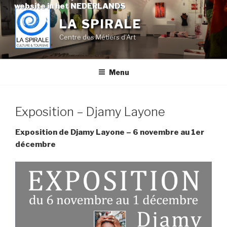
Skip
website in het NEDERLANDS
to
LA SPIRALE
content
Centre des Métiers d'Art
Menu
Exposition – Djamy Layone
Exposition de Djamy Layone – 6 novembre au 1er
décembre