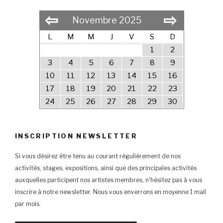
⇦
⇨
Novembre 2025
L
M
M
J
V
S
D
1
2
3
4
5
6
7
8
9
10
11
12
13
14
15
16
17
18
19
20
21
22
23
24
25
26
27
28
29
30
INSCRIPTION NEWSLETTER
Si vous désirez être tenu au courant régulièrement de nos
activités, stages, expositions, ainsi que des principales activités
auxquelles participent nos artistes membres, n'hésitez pas à vous
inscrire à notre newsletter. Nous vous enverrons en moyenne 1 mail
par mois.