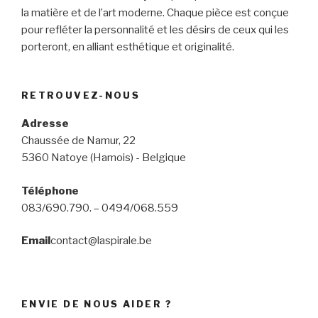
la matière et de l’art moderne. Chaque pièce est conçue
pour refléter la personnalité et les désirs de ceux qui les
porteront, en alliant esthétique et originalité.
RETROUVEZ-NOUS
Adresse
Chaussée de Namur, 22
5360 Natoye (Hamois) - Belgique
JFK atelier bijou (5)
JFK atelier bijou (4)
JFK atelier bijou (3)
Téléphone
083/690.790. – 0494/068.559
Email
contact@laspirale.be
ENVIE DE NOUS AIDER ?