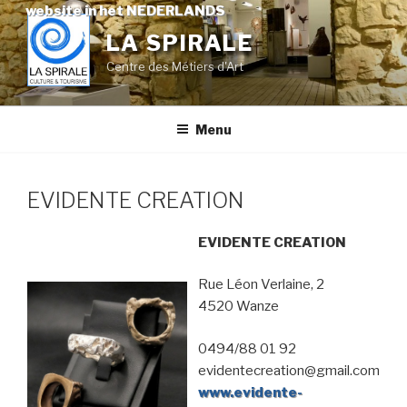
Skip
website in het NEDERLANDS
to
LA SPIRALE
content
Centre des Métiers d'Art
Menu
EVIDENTE CREATION
EVIDENTE CREATION
Rue Léon Verlaine, 2
4520 Wanze
0494/88 01 92
evidentecreation@gmail.com
www.evidente-