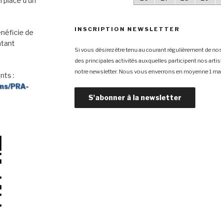
 place d’un
INSCRIPTION NEWSLETTER
néficie de
ntant
Si vous désirez être tenu au courant régulièrement de nos
des principales activités auxquelles participent nos arti
notre newsletter. Nous vous enverrons en moyenne 1 mai
nts :
ons/PRA-