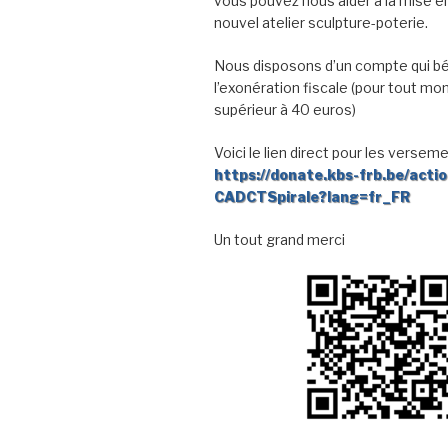
vous pouvez nous aider à la mise en
nouvel atelier sculpture-poterie.
Nous disposons d’un compte qui bé
l’exonération fiscale (pour tout mo
supérieur à 40 euros)
Voici le lien direct pour les verseme
https://donate.kbs-frb.be/acti
CADCTSpirale?lang=fr_FR
Un tout grand merci