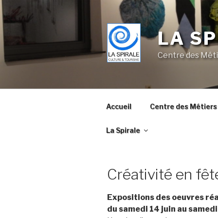
Skip
to
content
LA SP
Centre des Méti
Accueil
Centre des Métiers 
La Spirale
Créativité en fêt
Expositions des oeuvres réa
du samedi 14 juin au samedi 