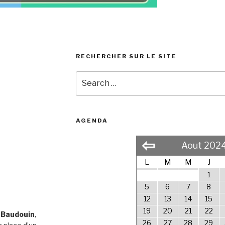
RECHERCHER SUR LE SITE
Search
for:
AGENDA
⇦
Aout 202
L
M
M
J
1
5
6
7
8
12
13
14
15
19
20
21
22
 Baudouin
,
26
27
28
29