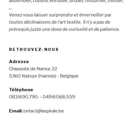
assembler, coudre, enrouler, broder, retourner, tresser,
…
Venez vous laisser surprendre et émerveiller par
toutes déclinaisons de l’art textile. Il n’y a pas de
prérequis juste une dose de curiosité et de patience.
RETROUVEZ-NOUS
Adresse
Chaussée de Namur, 22
5360 Natoye (Hamois) - Belgique
Téléphone
083/690.790. – 0494/068.559
Email
contact@laspirale.be