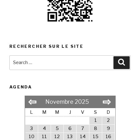
RECHERCHER SUR LE SITE
Search
Searc
for:
AGENDA
⇦
⇨
Novembre 2025
L
M
M
J
V
S
D
1
2
3
4
5
6
7
8
9
10
11
12
13
14
15
16