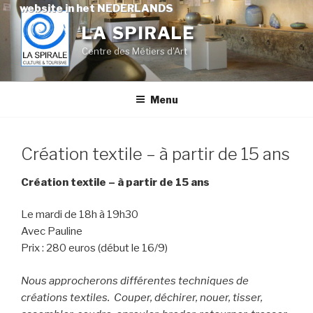
Skip
website in het NEDERLANDS
to
LA SPIRALE
content
Centre des Métiers d'Art
Menu
Création textile – à partir de 15 ans
Création textile – à partir de 15 ans
Le mardi de 18h à 19h30
Avec Pauline
Prix : 280 euros (début le 16/9)
Nous approcherons différentes techniques de
créations textiles. Couper, déchirer, nouer, tisser,