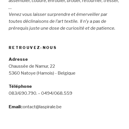
assembler, coudre, enrouler, broder, retourner, tresser,
…
Venez vous laisser surprendre et émerveiller par
toutes déclinaisons de l’art textile. Il n’y a pas de
prérequis juste une dose de curiosité et de patience.
RETROUVEZ-NOUS
Adresse
Chaussée de Namur, 22
5360 Natoye (Hamois) - Belgique
Téléphone
083/690.790. – 0494/068.559
Email
contact@laspirale.be