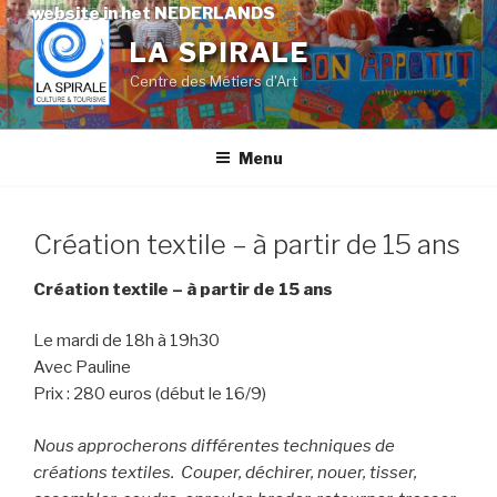
Skip
website in het NEDERLANDS
to
LA SPIRALE
content
Centre des Métiers d'Art
Menu
Création textile – à partir de 15 ans
Création textile – à partir de 15 ans
Le mardi de 18h à 19h30
Avec Pauline
Prix : 280 euros (début le 16/9)
Nous approcherons différentes techniques de
créations textiles. Couper, déchirer, nouer, tisser,