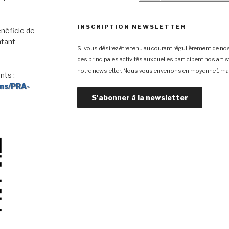
INSCRIPTION NEWSLETTER
néficie de
ntant
Si vous désirez être tenu au courant régulièrement de nos
des principales activités auxquelles participent nos arti
notre newsletter. Nous vous enverrons en moyenne 1 mai
nts :
ons/PRA-