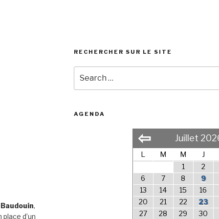
RECHERCHER SUR LE SITE
Search
for:
AGENDA
⇦
Juillet 202
L
M
M
J
1
2
6
7
8
9
13
14
15
16
20
21
22
23
 Baudouin
,
27
28
29
30
 place d’un