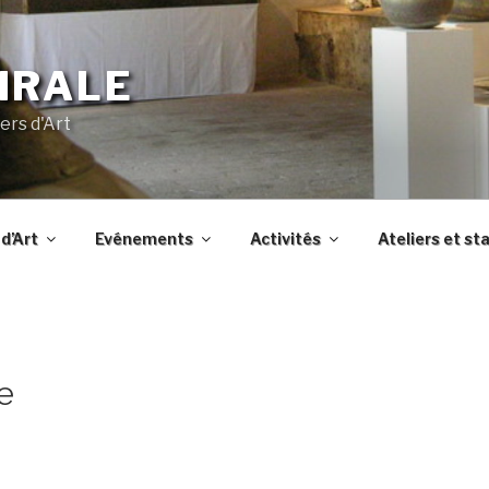
IRALE
ers d'Art
d’Art
Evénements
Activités
Ateliers et st
e