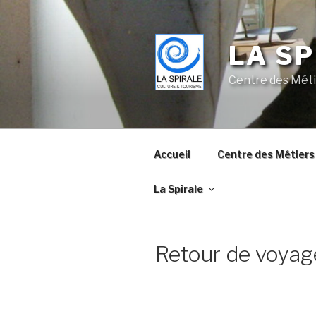
Skip
to
content
LA SP
Centre des Méti
Accueil
Centre des Métiers 
La Spirale
Retour de voyag