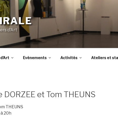
IRALE
ers d'Art
d’Art
Evénements
Activités
Ateliers et st
lie DORZEE et Tom THEUNS
 Tom THEUNS
 à 20h