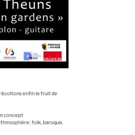
coltons enfin le fruit de
bum concept
athmosphère : folk, baroque,