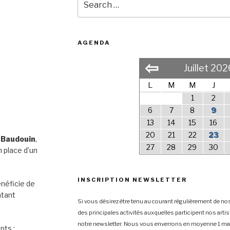
for:
AGENDA
⇦
Juillet 202
L
M
M
J
1
2
6
7
8
9
13
14
15
16
20
21
22
23
 Baudouin
,
27
28
29
30
 place d’un
INSCRIPTION NEWSLETTER
néficie de
ntant
Si vous désirez être tenu au courant régulièrement de nos
des principales activités auxquelles participent nos arti
notre newsletter. Nous vous enverrons en moyenne 1 mai
nts :