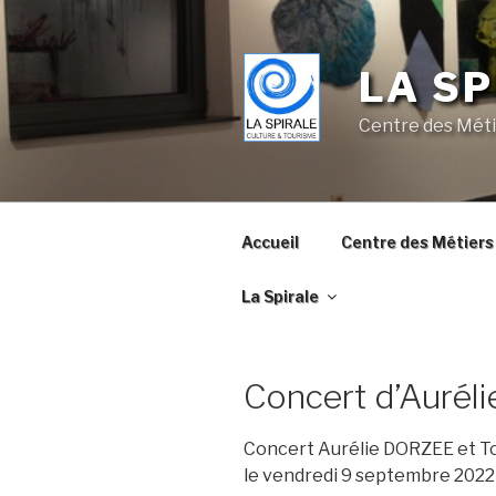
Skip
to
content
LA SP
Centre des Méti
Accueil
Centre des Métiers 
La Spirale
Concert d’Auré
Concert Aurélie DORZEE et
le vendredi 9 septembre 2022