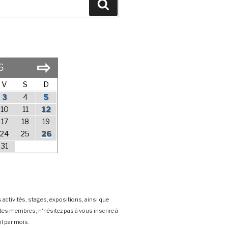
Search
⇨
6
V
S
D
3
4
5
10
11
12
17
18
19
24
25
26
31
 activités, stages, expositions, ainsi que
stes membres, n'hésitez pas à vous inscrire à
l par mois.