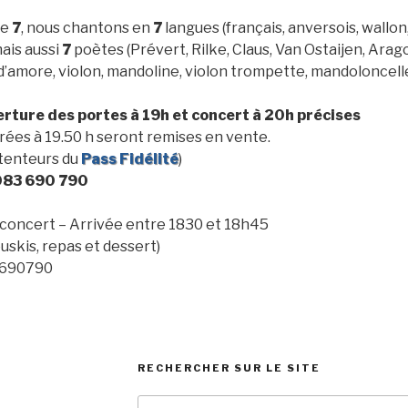
re
7
, nous chantons en
7
langues (français, anversois, wallon, 
ais aussi
7
poètes (Prévert, Rilke, Claus, Van Ostaijen, Arago
 d’amore, violon, mandoline, violon trompette, mandoloncell
erture des portes à 19h et concert à 20h précises
rées à 19.50 h seront remises en vente.
étenteurs du
Pass Fidélité
)
083 690 790
e concert – Arrivée entre 1830 et 18h45
ouskis, repas et dessert)
3/690790
RECHERCHER SUR LE SITE
Search