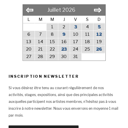
⇦
⇨
Juillet 2026
L
M
M
J
V
S
D
1
2
3
4
5
6
7
8
9
10
11
12
13
14
15
16
17
18
19
20
21
22
23
24
25
26
27
28
29
30
31
INSCRIPTION NEWSLETTER
Si vous désirez être tenu au courant régulièrement de nos
activités, stages, expositions, ainsi que des principales activités
auxquelles participent nos artistes membres, n'hésitez pas à vous
inscrire à notre newsletter. Nous vous enverrons en moyenne 1 mail
par mois.