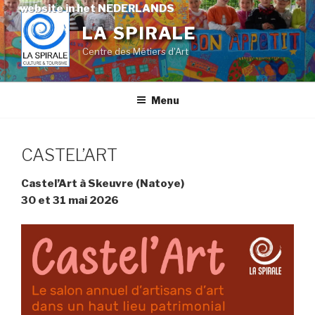
Skip
website in het NEDERLANDS
to
LA SPIRALE
content
Centre des Métiers d'Art
Menu
CASTEL’ART
Castel’Art à Skeuvre (Natoye)
30 et 31 mai 2026