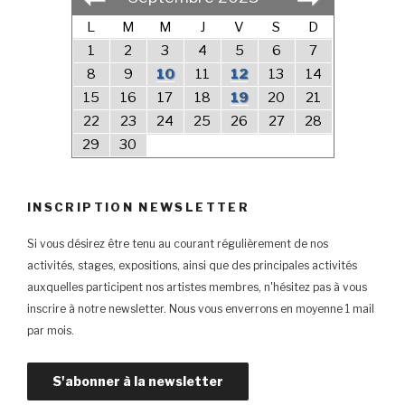
L
M
M
J
V
S
D
1
2
3
4
5
6
7
8
9
10
11
12
13
14
15
16
17
18
19
20
21
22
23
24
25
26
27
28
29
30
INSCRIPTION NEWSLETTER
Si vous désirez être tenu au courant régulièrement de nos
activités, stages, expositions, ainsi que des principales activités
auxquelles participent nos artistes membres, n'hésitez pas à vous
inscrire à notre newsletter. Nous vous enverrons en moyenne 1 mail
par mois.