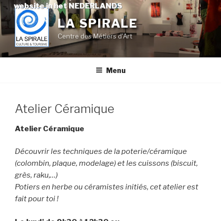
Skip
website in het NEDERLANDS
to
LA SPIRALE
content
Centre des Métiers d'Art
Menu
Atelier Céramique
Atelier Céramique
Découvrir les techniques de la poterie/céramique
(colombin, plaque, modelage) et les cuissons (biscuit,
grès, raku,…)
Potiers en herbe ou céramistes initiés, cet atelier est
fait pour toi !