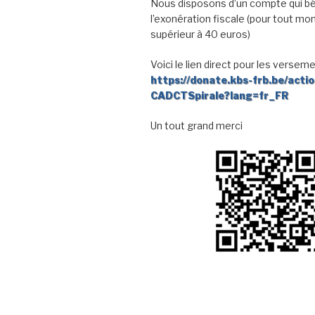
Nous disposons d’un compte qui bé
l’exonération fiscale (pour tout mo
supérieur à 40 euros)
Voici le lien direct pour les verseme
https://donate.kbs-frb.be/acti
CADCTSpirale?lang=fr_FR
Un tout grand merci