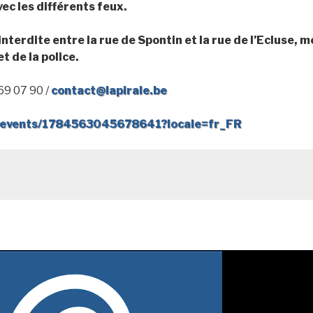
avec les différents feux.
terdite entre la rue de Spontin et la rue de l’Ecluse, m
 de la police.
69 07 90 /
contact@lapirale.be
/events/1784563045678641?locale=fr_FR