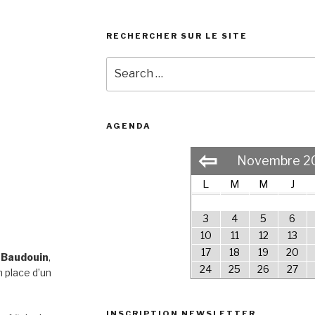
RECHERCHER SUR LE SITE
Search
for:
AGENDA
⇦
Novembre 2
L
M
M
J
3
4
5
6
10
11
12
13
17
18
19
20
 Baudouin
,
24
25
26
27
 place d’un
INSCRIPTION NEWSLETTER