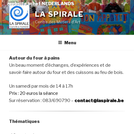
Skip
website in het NEDERLANDS
to
LA SPIRALE
content
Centre des Métiers d'Art
Menu
Autour du four à pains
Un beau moment d’échanges, d’expériences et de
savoir-faire autour du four et des cuissons au feu de bois.
Un samedi par mois de 14 à 17h
Prix : 20 euros la séance
Sur réservation : 083/690790 –
contact@laspirale.be
Thématiques