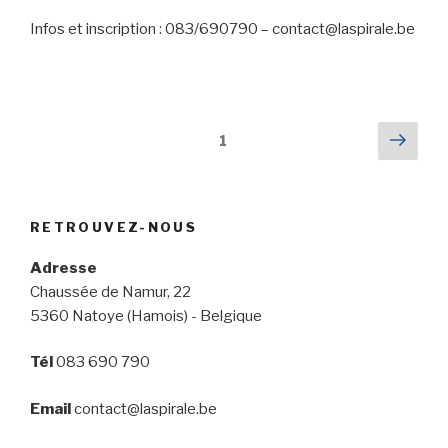
Infos et inscription : 083/690790 – contact@laspirale.be
Navigation
Next
Page
1
pag
des
articles
RETROUVEZ-NOUS
Adresse
Chaussée de Namur, 22
5360 Natoye (Hamois) - Belgique
Tél
083 690 790
Email
contact@laspirale.be