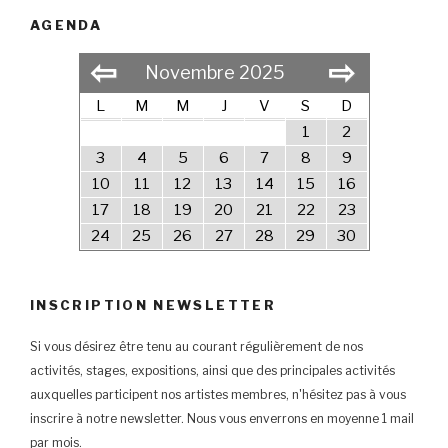
AGENDA
⇦
⇨
Novembre 2025
L
M
M
J
V
S
D
1
2
3
4
5
6
7
8
9
10
11
12
13
14
15
16
17
18
19
20
21
22
23
24
25
26
27
28
29
30
INSCRIPTION NEWSLETTER
Si vous désirez être tenu au courant régulièrement de nos
activités, stages, expositions, ainsi que des principales activités
auxquelles participent nos artistes membres, n'hésitez pas à vous
inscrire à notre newsletter. Nous vous enverrons en moyenne 1 mail
par mois.