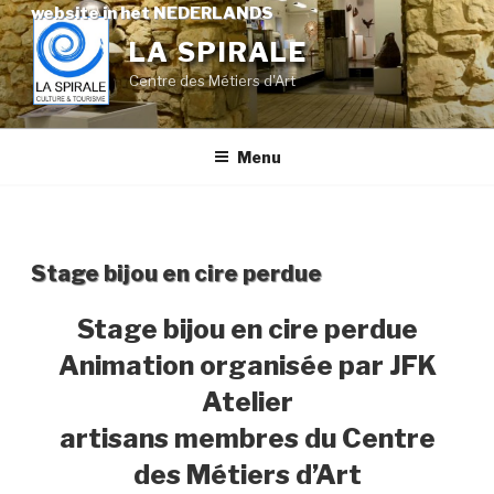
Skip
website in het NEDERLANDS
to
LA SPIRALE
content
Centre des Métiers d'Art
Menu
Stage bijou en cire perdue
Stage bijou en cire perdue
Animation organisée par JFK
Atelier
artisans membres du Centre
des Métiers d’Art